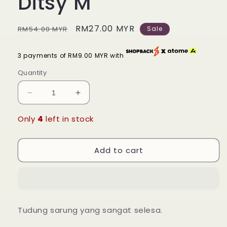
Ditsy M
Regular
Sale
RM27.00 MYR
RM54.00 MYR
Sale
price
price
3 payments of RM9.00 MYR with
Quantity
Decrease
Increase
quantity
quantity
for
for
Only
4
left in stock
Tudung
Tudung
Sarung
Sarung
Add to cart
Aisya
Aisya
-
-
16
16
Minty
Minty
Ditsy
Ditsy
M
M
Tudung sarung yang sangat selesa.