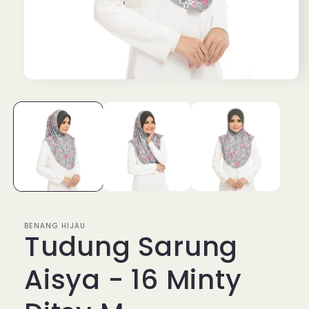
Open
media
1
in
modal
BENANG HIJAU
Tudung Sarung
Aisya - 16 Minty