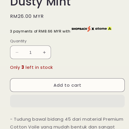
Dusty Mint
Regular
RM26.00 MYR
price
3 payments of RM8.66 MYR with
Quantity
Decrease
Increase
quantity
quantity
for
for
Only
3
left in stock
Tudung
Tudung
Bawal
Bawal
Add to cart
Maira
Maira
Square
Square
-
-
Dusty
Dusty
Mint
Mint
- Tudung bawal bidang 45 dari material Premium
Cotton Voile yang mudah bentuk dan sangat