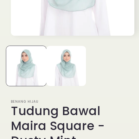
Open
media
1
in
modal
BENANG HIJAU
Tudung Bawal
Maira Square -