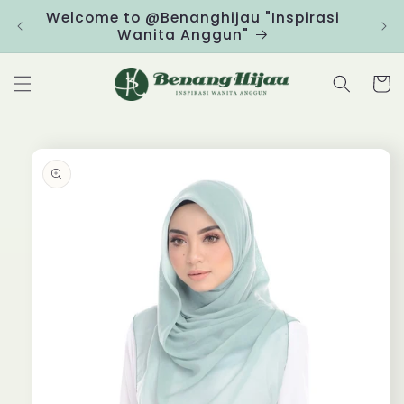
Skip to
Welcome to @Benanghijau "Inspirasi
Clic
content
Wanita Anggun"
Cart
Skip to
product
information