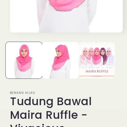
Open
media
1
in
modal
BENANG HIJAU
Tudung Bawal
Maira Ruffle -