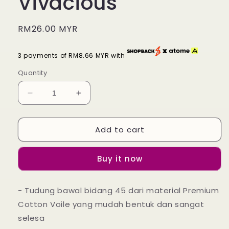
Vivacious
Regular
RM26.00 MYR
price
3 payments of RM8.66 MYR with
Quantity
Decrease
Increase
quantity
quantity
for
for
Add to cart
Tudung
Tudung
Bawal
Bawal
Maira
Maira
Buy it now
Ruffle
Ruffle
-
-
Vivacious
Vivacious
- Tudung bawal bidang 45 dari material Premium
Cotton Voile yang mudah bentuk dan sangat
selesa