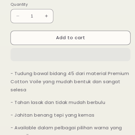
Quantity
Decrease
Increase
quantity
quantity
for
for
Add to cart
Tudung
Tudung
Bawal
Bawal
Maira
Maira
Ruffle
Ruffle
-
-
Light
Light
- Tudung bawal bidang 45 dari material Premium
Peach
Peach
Cotton Voile yang mudah bentuk dan sangat
selesa
- Tahan lasak dan tidak mudah berbulu
- Jahitan benang tepi yang kemas
- Available dalam pelbagai pilihan warna yang