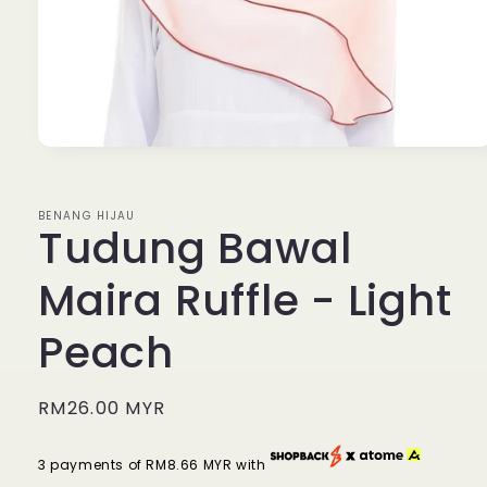
Open
media
1
in
BENANG HIJAU
modal
Tudung Bawal
Maira Ruffle - Light
Peach
Regular
RM26.00 MYR
price
3 payments of RM8.66 MYR with