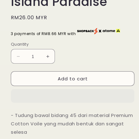
Island Paradise
Regular
RM26.00 MYR
price
3 payments of RM8.66 MYR with
Quantity
Decrease
Increase
quantity
quantity
for
for
Add to cart
Tudung
Tudung
Bawal
Bawal
Maira
Maira
Ruffle
Ruffle
-
-
Island
Island
- Tudung bawal bidang 45 dari material Premium
Paradise
Paradise
Cotton Voile yang mudah bentuk dan sangat
selesa