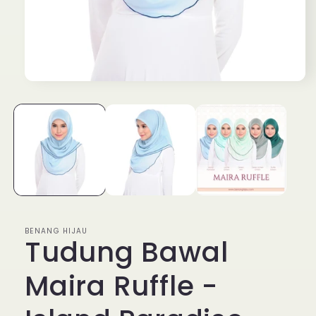
Open
media
1
in
modal
BENANG HIJAU
Tudung Bawal
Maira Ruffle -