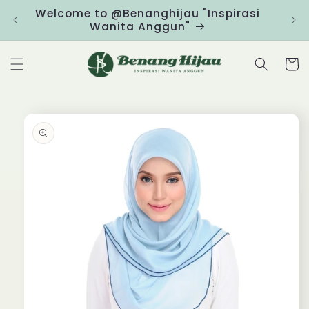
Skip to
Welcome to @Benanghijau "Inspirasi
Clic
content
Wanita Anggun"
Cart
Skip to
product
information