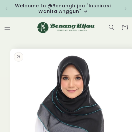
Skip to
Welcome to @Benanghijau "Inspirasi
Clic
content
Wanita Anggun"
Cart
Skip to
product
information