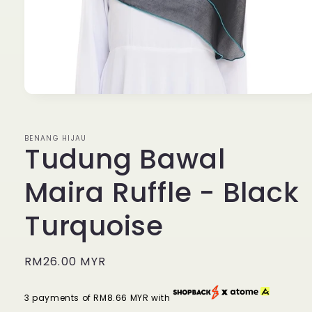
Open
media
1
in
BENANG HIJAU
modal
Tudung Bawal
Maira Ruffle - Black
Turquoise
Regular
RM26.00 MYR
price
3 payments of RM8.66 MYR with