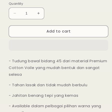
Quantity
Decrease
Increase
quantity
quantity
for
for
Add to cart
Tudung
Tudung
Bawal
Bawal
Maira
Maira
Ruffle
Ruffle
-
-
Black
Black
- Tudung bawal bidang 45 dari material Premium
Turquoise
Turquoise
Cotton Voile yang mudah bentuk dan sangat
selesa
- Tahan lasak dan tidak mudah berbulu
- Jahitan benang tepi yang kemas
- Available dalam pelbagai pilihan warna yang