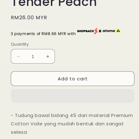
Tender Peach
Regular
RM26.00 MYR
price
3 payments of RM8.66 MYR with
Quantity
Decrease
Increase
quantity
quantity
for
for
Add to cart
Tudung
Tudung
Bawal
Bawal
Maira
Maira
Ruffle
Ruffle
-
-
Tender
Tender
- Tudung bawal bidang 45 dari material Premium
Peach
Peach
Cotton Voile yang mudah bentuk dan sangat
selesa