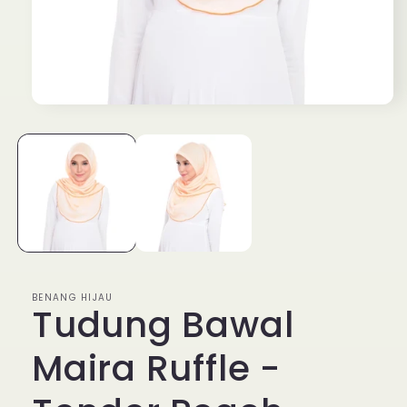
Open
media
1
in
modal
BENANG HIJAU
Tudung Bawal
Maira Ruffle -