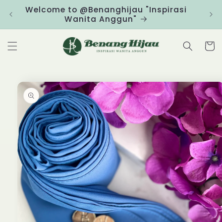
Skip to
Welcome to @Benanghijau "Inspirasi
Clic
content
Wanita Anggun"
Cart
Skip to
product
information