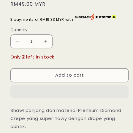
Regular
RM49.00 MYR
price
3 payments of RM16.33 MYR with
Quantity
Decrease
Increase
quantity
quantity
for
for
Only
2
left in stock
Long
Long
Shawl
Shawl
Add to cart
Nadra
Nadra
Luxe
Luxe
-
-
23
23
Blue
Blue
Heaven
Heaven
Shawl panjang dari material Premium Diamond
Crepe yang super flowy dengan drape yang
cantik.