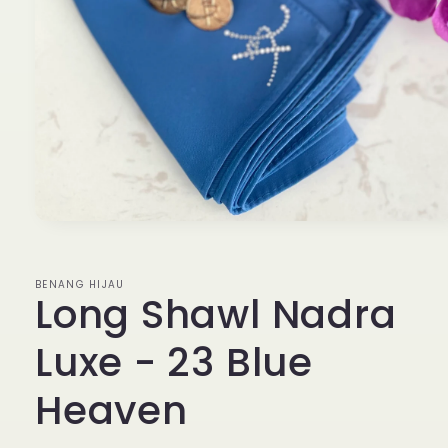
Open
media
1
in
BENANG HIJAU
modal
Long Shawl Nadra
Luxe - 23 Blue
Heaven