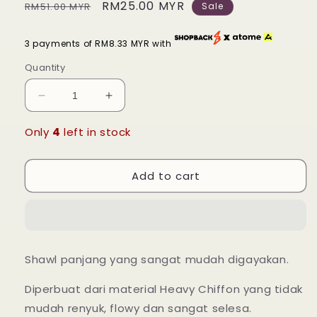
Regular
Sale
RM25.00 MYR
RM51.00 MYR
Sale
price
price
3 payments of RM8.33 MYR with
Quantity
Decrease
Increase
quantity
quantity
for
for
Only
4
left in stock
Long
Long
Shawl
Shawl
Add to cart
Lisa
Lisa
-
-
28
28
Ixora
Ixora
Airis
Airis
Shawl panjang yang sangat mudah digayakan.
Diperbuat dari material Heavy Chiffon yang tidak
mudah renyuk, flowy dan sangat selesa.