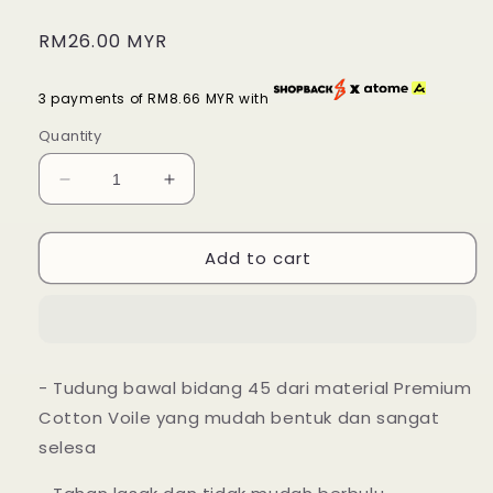
Regular
RM26.00 MYR
price
3 payments of RM8.66 MYR with
Quantity
Decrease
Increase
quantity
quantity
for
for
Add to cart
Tudung
Tudung
Bawal
Bawal
Maira
Maira
Ruffle
Ruffle
-
-
Blue
Blue
- Tudung bawal bidang 45 dari material Premium
Ribbon
Ribbon
Cotton Voile yang mudah bentuk dan sangat
selesa