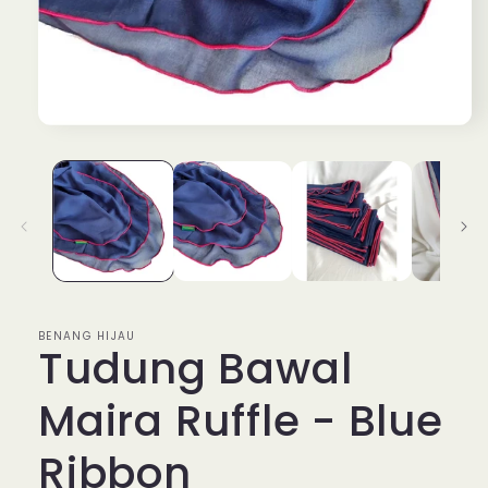
Open
media
1
in
modal
BENANG HIJAU
Tudung Bawal
Maira Ruffle - Blue
Ribbon