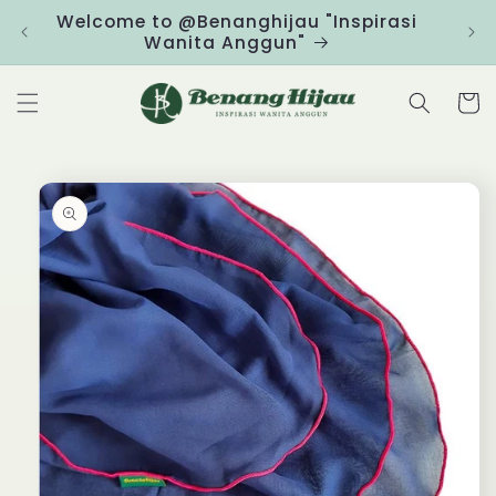
Skip to
Welcome to @Benanghijau "Inspirasi
Clic
content
Wanita Anggun"
Cart
Skip to
product
information